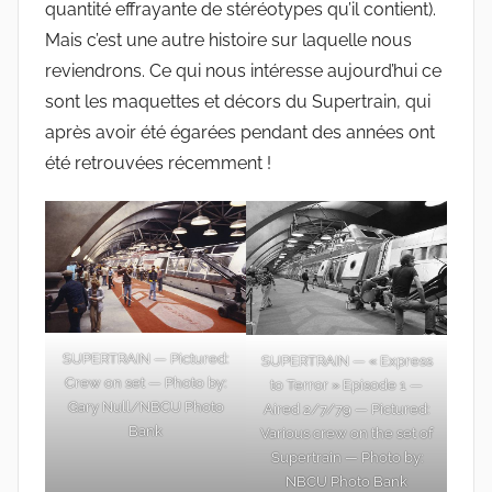
quantité effrayante de stéréotypes qu’il contient).
Mais c’est une autre histoire sur laquelle nous
reviendrons. Ce qui nous intéresse aujourd’hui ce
sont les maquettes et décors du Supertrain, qui
après avoir été égarées pendant des années ont
été retrouvées récemment !
SUPERTRAIN — Pictured:
SUPERTRAIN — « Express
Crew on set — Photo by:
to Terror » Episode 1 —
Gary Null/NBCU Photo
Aired 2/7/79 — Pictured:
Bank
Various crew on the set of
Supertrain — Photo by:
NBCU Photo Bank