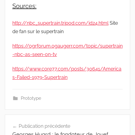
Sources:
http://nbc_supertrain.tripod.com/id24.html
Site
de fan sur le supertrain
https://ogrforum.ogaugerr.com/topic/supertrain
-nbc-as-seen-on-tv
https://www.core77.com/posts/30641/America
s-Failed-1979-Supertrain
Prototype
Navigation
Publication précédente
de
Georges Huard : le fondateur de Jouef