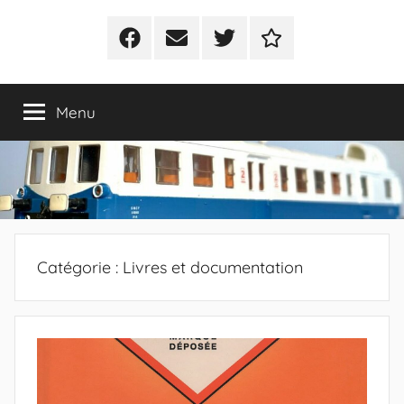
Facebook
E-
Twitter
Politique
mail
de
cookies
Menu
(UE)
Catégorie :
Livres et documentation