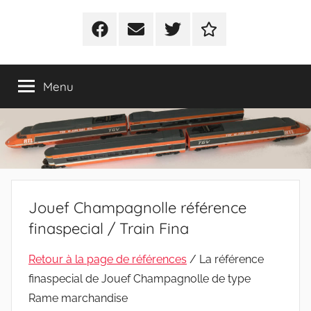
Facebook
E-
Twitter
Politique
mail
de
cookies
Menu
(UE)
Jouef Champagnolle référence
finaspecial / Train Fina
Retour à la page de références
/ La référence
finaspecial de Jouef Champagnolle de type
Rame marchandise