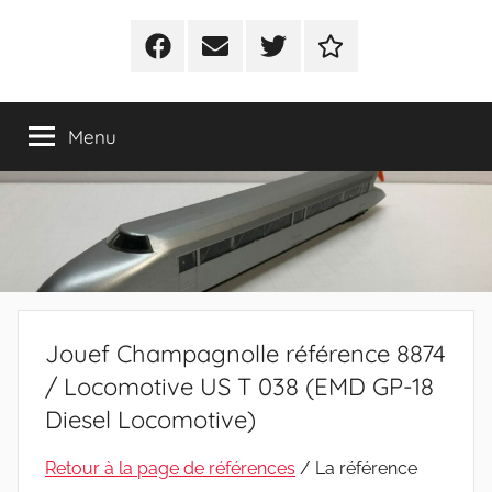
Facebook
E-
Twitter
Politique
mail
de
cookies
Menu
(UE)
Jouef Champagnolle référence 8874
/ Locomotive US T 038 (EMD GP-18
Diesel Locomotive)
Retour à la page de références
/ La référence