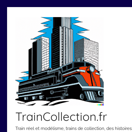
Aller
au
contenu
TrainCollection.fr
Train réel et modélisme, trains de collection, des histoi