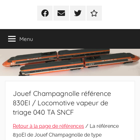
Facebook
E-
Twitter
Politique
mail
de
cookies
Menu
(UE)
Jouef Champagnolle référence
830EI / Locomotive vapeur de
triage 040 TA SNCF
Retour à la page de références
/ La référence
830EI de Jouef Champagnolle de type