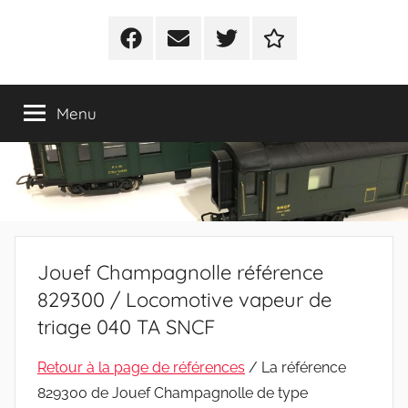
Facebook
E-
Twitter
Politique
mail
de
cookies
Menu
(UE)
Jouef Champagnolle référence
829300 / Locomotive vapeur de
triage 040 TA SNCF
Retour à la page de références
/ La référence
829300 de Jouef Champagnolle de type