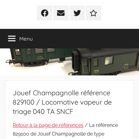
Facebook
E-
Twitter
Politique
mail
de
cookies
Menu
(UE)
Jouef Champagnolle référence
829100 / Locomotive vapeur de
triage 040 TA SNCF
Retour à la page de références
/ La référence
829100 de Jouef Champagnolle de type