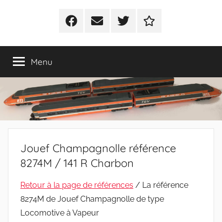
Facebook
E-
Twitter
Politique
mail
de
cookies
Menu
(UE)
Jouef Champagnolle référence
8274M / 141 R Charbon
Retour à la page de références
/ La référence
8274M de Jouef Champagnolle de type
Locomotive à Vapeur