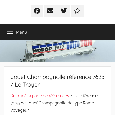
Facebook
E-
Twitter
Politique
mail
de
cookies
Menu
(UE)
Jouef Champagnolle référence 7625
/ Le Troyen
Retour à la page de références
/ La référence
7625 de Jouef Champagnolle de type Rame
voyageur