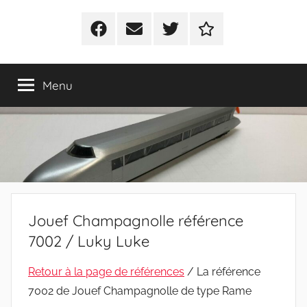
Facebook
E-
Twitter
Politique
mail
de
cookies
Menu
(UE)
Jouef Champagnolle référence
7002 / Luky Luke
Retour à la page de références
/ La référence
7002 de Jouef Champagnolle de type Rame